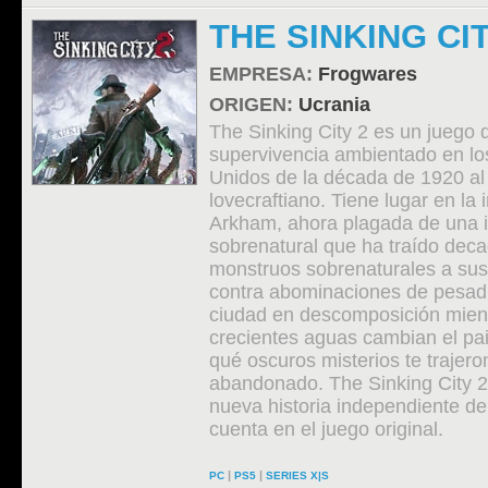
THE SINKING CIT
EMPRESA:
Frogwares
ORIGEN:
Ucrania
The Sinking City 2 es un juego d
supervivencia ambientado en lo
Unidos de la década de 1920 al 
lovecraftiano. Tiene lugar en la
Arkham, ahora plagada de una 
sobrenatural que ha traído deca
monstruos sobrenaturales a sus
contra abominaciones de pesadi
ciudad en descomposición mient
crecientes aguas cambian el pa
qué oscuros misterios te trajero
abandonado. The Sinking City 2
nueva historia independiente de
cuenta en el juego original.
|
|
PC
PS5
SERIES X|S