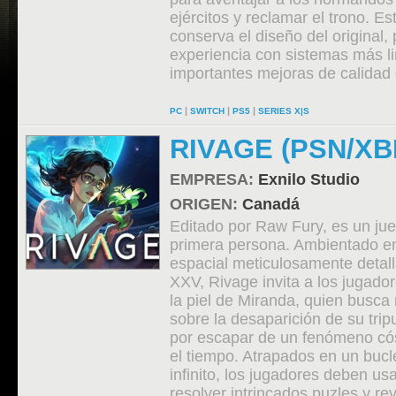
ejércitos y reclamar el trono. E
conserva el diseño del original, 
experiencia con sistemas más l
importantes mejoras de calidad 
|
|
|
PC
SWITCH
PS5
SERIES X|S
RIVAGE (PSN/XB
EMPRESA:
Exnilo Studio
ORIGEN:
Canadá
Editado por Raw Fury, es un ju
primera persona. Ambientado e
espacial meticulosamente detall
XXV, Rivage invita a los jugado
la piel de Miranda, quien busca
sobre la desaparición de su trip
por escapar de un fenómeno có
el tiempo. Atrapados en un bucl
infinito, los jugadores deben us
resolver intrincados puzles y re