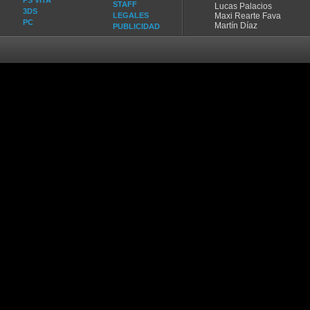
PS VITA
STAFF
Lucas Palacios
3DS
LEGALES
Maxi Rearte Fava
PC
Martín Díaz
PUBLICIDAD