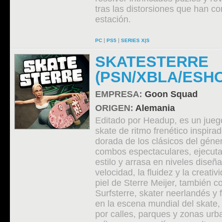
tras las distorsiones que han c
estación.
|
|
PC
PS5
SERIES X|S
SKATESTERRE
(PSN/XBLA/ESH
EMPRESA:
Goon Squad
ORIGEN:
Alemania
Editado por Headup, es un jueg
skate de ritmo frenético inspira
dorada de los clásicos del gén
combos espectaculares, ejecuta
estilo y arrasa en niveles diseñ
velocidad, la fluidez y la creativ
piel de Sterre Meijer, también 
Surfsterre, skater neerlandés y
en la escena mundial del skate,
por calles, parques y zonas urb