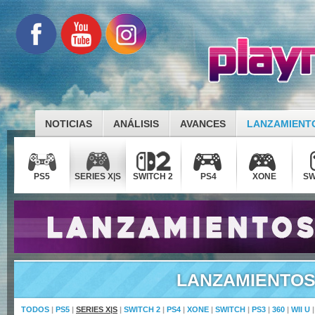
NOTICIAS
ANÁLISIS
AVANCES
LANZAMIENT
PS5
SERIES X|S
SWITCH 2
PS4
XONE
SW
LANZAMIENTO
TODOS
|
PS5
|
SERIES X|S
|
SWITCH 2
|
PS4
|
XONE
|
SWITCH
|
PS3
|
360
|
WII U