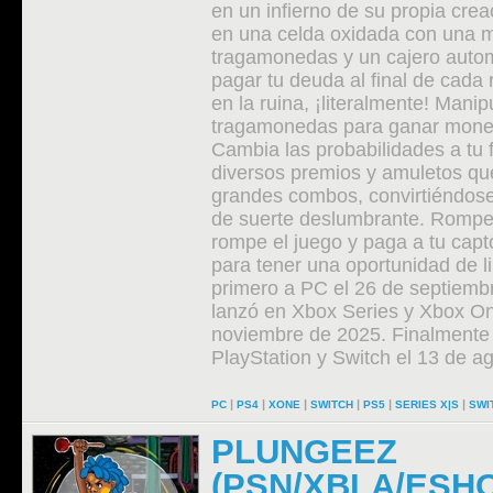
en un infierno de su propia cre
en una celda oxidada con una 
tragamonedas y un cajero auto
pagar tu deuda al final de cada
en la ruina, ¡literalmente! Mani
tragamonedas para ganar mone
Cambia las probabilidades a tu 
diversos premios y amuletos qu
grandes combos, convirtiéndos
de suerte deslumbrante. Rompe 
rompe el juego y paga a tu capto
para tener una oportunidad de li
primero a PC el 26 de septiemb
lanzó en Xbox Series y Xbox On
noviembre de 2025. Finalmente 
PlayStation y Switch el 13 de a
|
|
|
|
|
|
PC
PS4
XONE
SWITCH
PS5
SERIES X|S
SWI
PLUNGEEZ
(PSN/XBLA/ESH