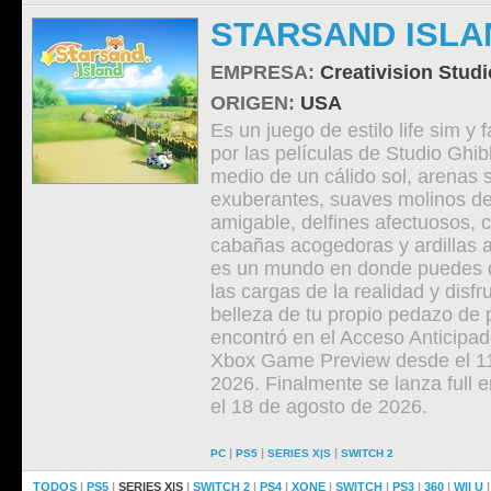
STARSAND ISLA
EMPRESA:
Creativision Studi
ORIGEN:
USA
Es un juego de estilo life sim y 
por las películas de Studio Ghib
medio de un cálido sol, arenas 
exuberantes, suaves molinos de
amigable, delfines afectuosos, c
cabañas acogedoras y ardillas 
es un mundo en donde puedes 
las cargas de la realidad y disfru
belleza de tu propio pedazo de 
encontró en el Acceso Anticipa
Xbox Game Preview desde el 11
2026. Finalmente se lanza full 
el 18 de agosto de 2026.
|
|
|
PC
PS5
SERIES X|S
SWITCH 2
TODOS
|
PS5
|
SERIES X|S
|
SWITCH 2
|
PS4
|
XONE
|
SWITCH
|
PS3
|
360
|
WII U