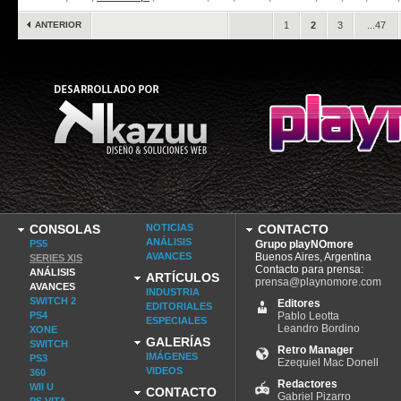
ANTERIOR
.
1
2
3
...47
CONSOLAS
NOTICIAS
CONTACTO
ANÁLISIS
PS5
Grupo playNOmore
AVANCES
Buenos Aires, Argentina
SERIES X|S
Contacto para prensa:
ANÁLISIS
ARTÍCULOS
prensa@playnomore.com
AVANCES
INDUSTRIA
SWITCH 2
Editores
EDITORIALES
PS4
Pablo Leotta
ESPECIALES
Leandro Bordino
XONE
GALERÍAS
SWITCH
Retro Manager
IMÁGENES
PS3
Ezequiel Mac Donell
VIDEOS
360
Redactores
WII U
CONTACTO
Gabriel Pizarro