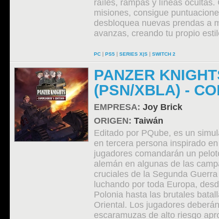
raíles, rampas y líneas ocultas
misiones, consigue puntuaciones
desbloquea nuevas prendas a 
avanzas, creando tu propio estil
|
|
|
PC
PS5
SERIES X|S
SWITCH 2
PANZER KNIGHT
(PSN/XBLA) - C
EMPRESA:
Joy Brick
ORIGEN:
Taiwán
Editado por PQube, es un simul
en tercera persona inspirado en
jugadores comandarán un pelot
alemán en algunas de las cam
cruciales de la Segunda Guerra
luchando por toda Europa, desd
Polonia hasta las brutales batal
Oriental. Los jugadores deberá
escaramuzas de alto riesgo apr