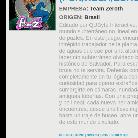
EMPRESA:
Team Zeroth
ORIGEN:
Brasil
Editado por QUByte Interactive,
mundo subterráneo no lineal en
de puzles. En este juego, encar
intrépido trabajador de la plant
de aguas que cae por una alcant
laberinto subterráneo olvidado b
histórico de Salvador. Para esca
bruta no te servirá. Deberás con
completamente en tu lógica espa
curiosidad para operar extraños
sumergirte en cámaras inundada
antiguas tuberías. Con una pro
y no lineal, cada nueva herrami
encuentres, desde una llave in
hasta un traje de buceo, abre 
de este mundo pixelado.
|
|
|
|
|
PC
PS4
XONE
SWITCH
PS5
SERIES X|S