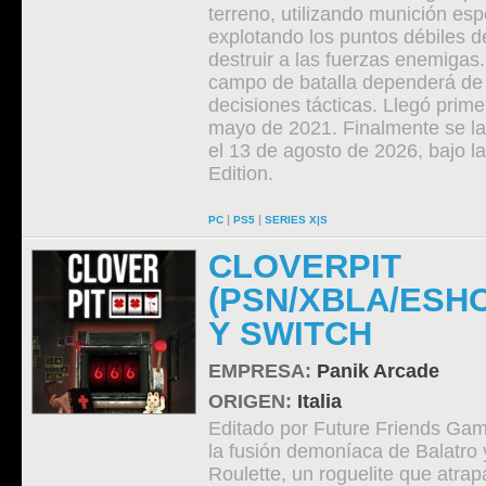
terreno, utilizando munición esp
explotando los puntos débiles 
destruir a las fuerzas enemigas. 
campo de batalla dependerá de
decisiones tácticas. Llegó prim
mayo de 2021. Finalmente se l
el 13 de agosto de 2026, bajo 
Edition.
|
|
PC
PS5
SERIES X|S
CLOVERPIT
(PSN/XBLA/ESHO
Y SWITCH
EMPRESA:
Panik Arcade
ORIGEN:
Italia
Editado por Future Friends Gam
la fusión demoníaca de Balatro
Roulette, un roguelite que atrap