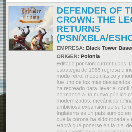
DEFENDER OF T
CROWN: THE L
RETURNS
(PSN/XBLA/ESH
EMPRESA:
Black Tower Bas
ORIGEN:
Polonia
Editado por Nordcurrent Labs, l
estrategia de 1986 regresa e inc
modo retro, modo clásico y modo
fue uno de los más destacados
ha recreado para llevar el confli
normando a un nuevo público co
modernizados, mecánicas refin
ambiciosa expansión de su fórm
Inglaterra es un país sumido en 
que la corona ha sido robada y 
Habrá que ponerse en la piel de 
para aventajar a los normandos r