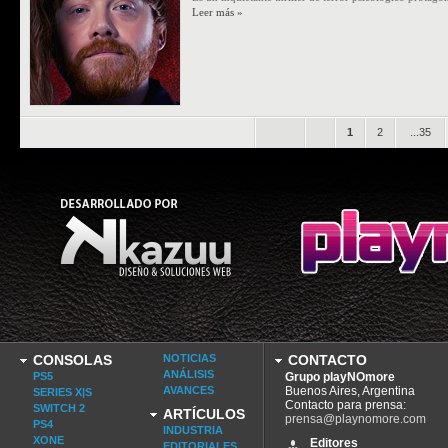
Leer más »
.
.
1
2
...35
CONSOLAS
NOTICIAS
CONTACTO
ANÁLISIS
PS5
Grupo playNOmore
AVANCES
Buenos Aires, Argentina
SERIES X|S
Contacto para prensa:
SWITCH 2
ARTÍCULOS
prensa@playnomore.com
PS4
INDUSTRIA
XONE
Editores
EDITORIALES