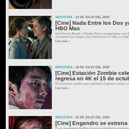
INDUSTRIA
- 22 DE JULIO DEL 2026
[Cine] Nada Entre los Dos y
HBO Max
Gael García Bernal y Natalia Oreiro protagonizan una h
encuentros que llegan para transformar la vida, ya d
Leer más »
INDUSTRIA
- 16 DE JULIO DEL 2026
[Cine] Estación Zombie cel
regresa en 4K el 15 de octu
El fenómeno zombie que redefinió el género vuelve a c
Leer más »
INDUSTRIA
- 15 DE JULIO DEL 2026
[Cine] Engendro se estrena 
Es un inquietante thriller de terror psicológico protag