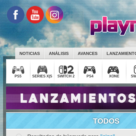
NOTICIAS
ANÁLISIS
AVANCES
LANZAMIENT
PS5
SERIES X|S
SWITCH 2
PS4
XONE
SW
TODOS