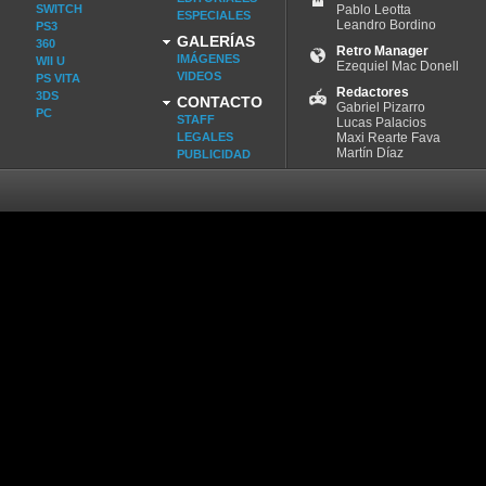
SWITCH
Pablo Leotta
ESPECIALES
Leandro Bordino
PS3
GALERÍAS
360
Retro Manager
IMÁGENES
WII U
Ezequiel Mac Donell
VIDEOS
PS VITA
Redactores
3DS
CONTACTO
Gabriel Pizarro
PC
STAFF
Lucas Palacios
LEGALES
Maxi Rearte Fava
Martín Díaz
PUBLICIDAD