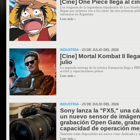
[Cine] One Piece llega al ci
Los orígenes de la legendaria tripulación de Los Sombr
llegan por primera vez a los cines: las tres primeras 
estrenarse en Argentina
Leer más »
INDUSTRIA
- 23 DE JULIO DEL 2026
[Cine] Mortal Kombat II lle
julio
La segunda entrega de la icónica franquicia llega a
acción y espectaculares peleas
Leer más »
INDUSTRIA
- 23 DE JULIO DEL 2026
Sony lanza la "FX5," una c
un nuevo sensor de imágen
grabación Open Gate, grab
capacidad de operación me
También están disponibles un nuevo visor dedicado y 
Leer más »