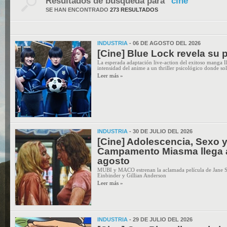
Resultados de búsqueda para
"cine"
SE HAN ENCONTRADO
273 RESULTADOS
INDUSTRIA
- 06 DE AGOSTO DEL 2026
[Cine] Blue Lock revela su p
La esperada adaptación live-action del exitoso manga ll
intensidad del anime a un thriller psicológico donde so
Leer más »
INDUSTRIA
- 30 DE JULIO DEL 2026
[Cine] Adolescencia, Sexo 
Campamento Miasma llega a 
agosto
MUBI y MACO estrenan la aclamada película de Jane 
Einbinder y Gillian Anderson
Leer más »
INDUSTRIA
- 29 DE JULIO DEL 2026