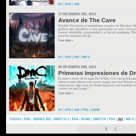
|
|
PC
PS3
360
17 DE ENERO DEL 2013
Avance de The Cave
Double Fine junto al mismísimo creador de Monkey Isla
gráfica que introduce a siete personajes en una cueva pa
humor infaltable, originalidad y el factor nostalgia, T
para los amantes del gé...
Leer más »
|
|
|
PC
PS3
360
WII U
05 DE ENERO DEL 2013
Primeras Impresiones de D
El nuevo título de la saga Devil May Cry está prácticam
saben a estas alturas este nuevo juego trae una historia
antecesores, algo que sin dudas impactó con bastante ne
vuelve un mal juego?...
Leer más »
|
|
|
|
PC
PS3
360
PS4
XONE
TODOS
|
PS5
|
SERIES X|S
|
SWITCH 2
|
PS4
|
XONE
|
SWITCH
|
PS3
|
360
|
WII U
.
.
1
2
.