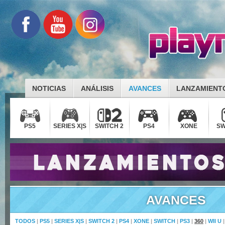
NOTICIAS
ANÁLISIS
AVANCES
LANZAMIENT
PS5
SERIES X|S
SWITCH 2
PS4
XONE
SW
AVANCES
TODOS
|
PS5
|
SERIES X|S
|
SWITCH 2
|
PS4
|
XONE
|
SWITCH
|
PS3
|
360
|
WII U