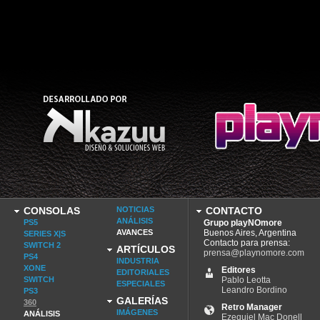
CONSOLAS
NOTICIAS
CONTACTO
ANÁLISIS
PS5
Grupo playNOmore
AVANCES
Buenos Aires, Argentina
SERIES X|S
Contacto para prensa:
SWITCH 2
ARTÍCULOS
prensa@playnomore.com
PS4
INDUSTRIA
XONE
Editores
EDITORIALES
SWITCH
Pablo Leotta
ESPECIALES
Leandro Bordino
PS3
GALERÍAS
360
Retro Manager
IMÁGENES
ANÁLISIS
Ezequiel Mac Donell