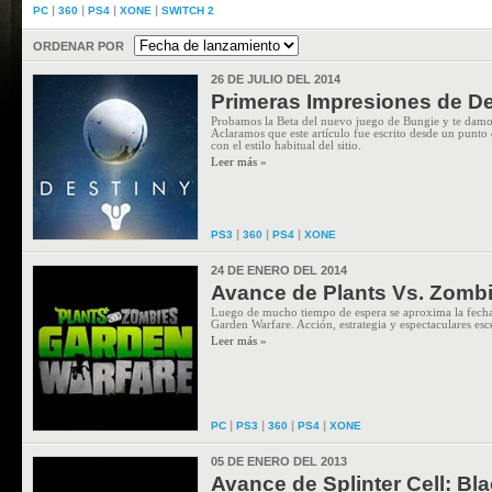
|
|
|
|
PC
360
PS4
XONE
SWITCH 2
ORDENAR POR
26 DE JULIO DEL 2014
Primeras Impresiones de De
Probamos la Beta del nuevo juego de Bungie y te damos
Aclaramos que este artículo fue escrito desde un punto
con el estilo habitual del sitio.
Leer más »
|
|
|
PS3
360
PS4
XONE
24 DE ENERO DEL 2014
Avance de Plants Vs. Zomb
Luego de mucho tiempo de espera se aproxima la fecha
Garden Warfare. Acción, estrategia y espectaculares esc
Leer más »
|
|
|
|
PC
PS3
360
PS4
XONE
05 DE ENERO DEL 2013
Avance de Splinter Cell: Bla