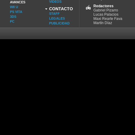
VIDEOS
AVANCES
Redactores
WII U
CONTACTO
Gabriel Pizarro
PS VITA
STAFF
Lucas Palacios
3DS
LEGALES
Maxi Rearte Fava
PC
Martín Díaz
PUBLICIDAD