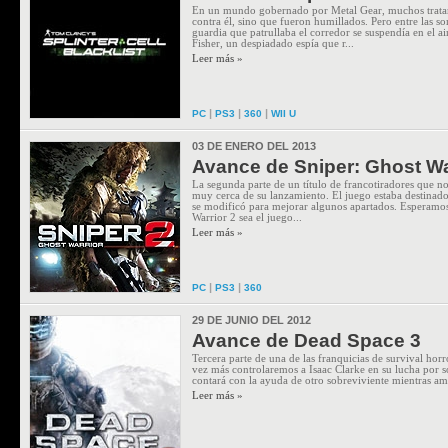
En un mundo gobernado por Metal Gear, muchos trataro
contra él, sino que fueron humillados. Pero entre las s
guardia que patrullaba el corredor se suspendía en el 
Fisher, un despiadado espía que r...
Leer más »
|
|
|
PC
PS3
360
WII U
03 DE ENERO DEL 2013
Avance de Sniper: Ghost Wa
La segunda parte de un título de francotiradores que no
muy cerca de su lanzamiento. El juego estaba destinado 
se modificó para mejorar algunos apartados. Esperamo
Warrior 2 sea el juego...
Leer más »
|
|
PC
PS3
360
29 DE JUNIO DEL 2012
Avance de Dead Space 3
Tercera parte de una de las franquicias de survival hor
vez más controlaremos a Isaac Clarke en su lucha por s
contará con la ayuda de otro sobreviviente mientras am
Leer más »