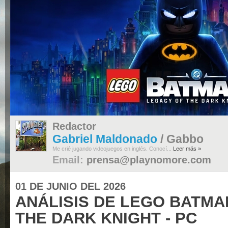
Redactor
Gabriel Maldonado
/ Gabbo
Me crié jugando videojuegos en inglés. Conocí...
Leer más »
Email:
prensa@playnomore.com
01 DE JUNIO DEL 2026
ANÁLISIS DE LEGO BATMA
THE DARK KNIGHT - PC