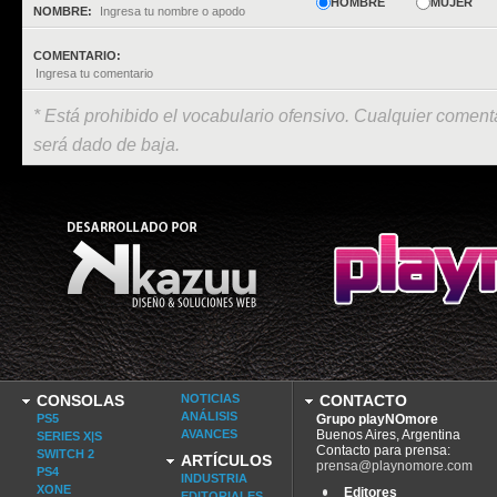
HOMBRE
MUJER
NOMBRE:
COMENTARIO:
* Está prohibido el vocabulario ofensivo. Cualquier comenta
será dado de baja.
CONSOLAS
NOTICIAS
CONTACTO
ANÁLISIS
PS5
Grupo playNOmore
AVANCES
Buenos Aires, Argentina
SERIES X|S
Contacto para prensa:
SWITCH 2
ARTÍCULOS
prensa@playnomore.com
PS4
INDUSTRIA
XONE
Editores
EDITORIALES