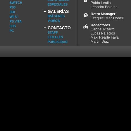
SWITCH
Pablo Leotta
ESPECIALES
Leandro Bordino
PS3
GALERÍAS
360
Retro Manager
IMÁGENES
WII U
Ezequiel Mac Donell
VIDEOS
PS VITA
Redactores
3DS
CONTACTO
Gabriel Pizarro
PC
STAFF
Lucas Palacios
LEGALES
Maxi Rearte Fava
Martín Díaz
PUBLICIDAD