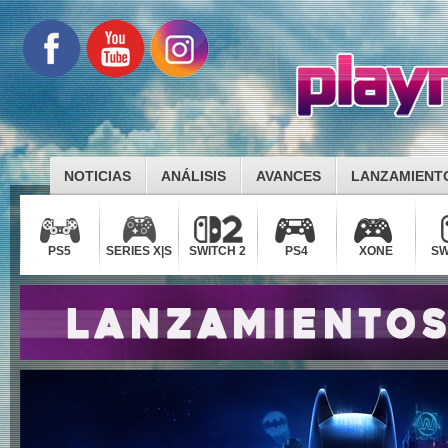
NOTICIAS
ANÁLISIS
AVANCES
LANZAMIENT
PS5
SERIES X|S
SWITCH 2
PS4
XONE
SW