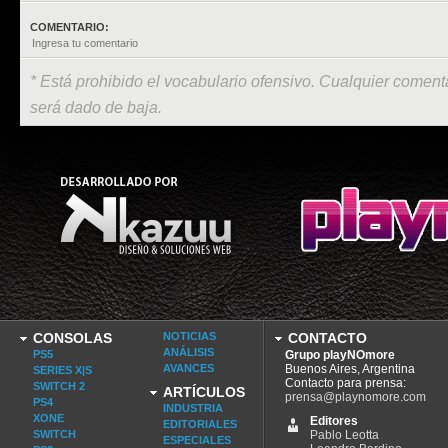
COMENTARIO:
* Está prohibido el vocabulario ofensivo. Cualquier comenta
será dado de baja.
CONSOLAS
NOTICIAS
CONTACTO
ANÁLISIS
PS5
Grupo playNOmore
AVANCES
Buenos Aires, Argentina
SERIES X|S
Contacto para prensa:
SWITCH 2
ARTÍCULOS
prensa@playnomore.com
PS4
INDUSTRIA
XONE
Editores
EDITORIALES
SWITCH
Pablo Leotta
ESPECIALES