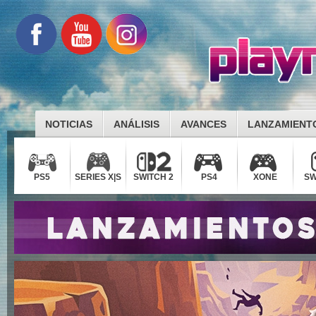
NOTICIAS
ANÁLISIS
AVANCES
LANZAMIENT
PS5
SERIES X|S
SWITCH 2
PS4
XONE
SW