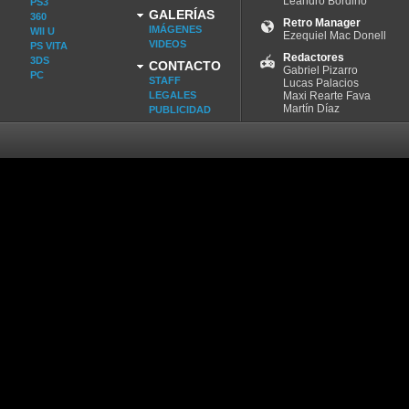
Leandro Bordino
PS3
GALERÍAS
360
Retro Manager
IMÁGENES
WII U
Ezequiel Mac Donell
VIDEOS
PS VITA
Redactores
3DS
CONTACTO
Gabriel Pizarro
PC
STAFF
Lucas Palacios
LEGALES
Maxi Rearte Fava
Martín Díaz
PUBLICIDAD